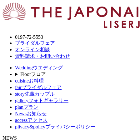
0197-72-5553
ブライダルフェア
オンライン相談
資料請求・お問い合わせ
Wedding
ウエディング
Floor
フロア
cuisine
お料理
fair
ブライダルフェア
story
先輩カップル
gallery
フォトギャラリー
plan
プラン
News
お知らせ
access
アクセス
plivacy&policy
プライバシーポリシー
NEWS