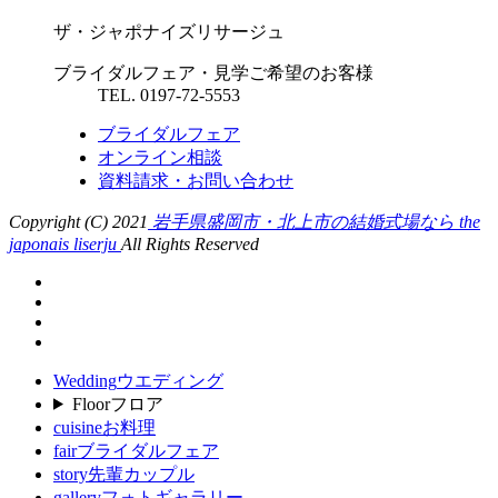
ザ・ジャポナイズリサージュ
ブライダルフェア・見学ご希望のお客様
TEL. 0197-72-5553
ブライダルフェア
オンライン相談
資料請求・お問い合わせ
Copyright (C) 2021
岩手県盛岡市・北上市の結婚式場なら the
japonais liserju
All Rights Reserved
Wedding
ウエディング
Floor
フロア
cuisine
お料理
fair
ブライダルフェア
story
先輩カップル
gallery
フォトギャラリー