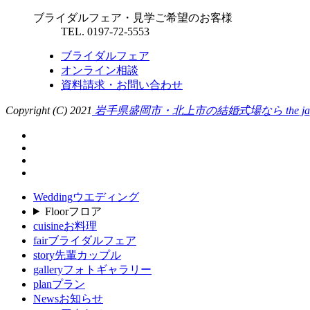
ブライダルフェア・見学ご希望のお客様
TEL. 0197-72-5553
ブライダルフェア
オンライン相談
資料請求・お問い合わせ
Copyright (C) 2021
岩手県盛岡市・北上市の結婚式場なら the japonai
Wedding
ウエディング
Floor
フロア
cuisine
お料理
fair
ブライダルフェア
story
先輩カップル
gallery
フォトギャラリー
plan
プラン
News
お知らせ