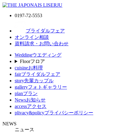
0197-72-5553
ブライダルフェア
オンライン相談
資料請求・お問い合わせ
Wedding
ウエディング
Floor
フロア
cuisine
お料理
fair
ブライダルフェア
story
先輩カップル
gallery
フォトギャラリー
plan
プラン
News
お知らせ
access
アクセス
plivacy&policy
プライバシーポリシー
NEWS
ニュース