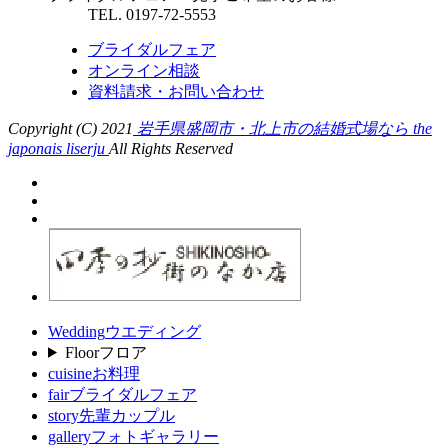
TEL. 0197-72-5553
ブライダルフェア
オンライン相談
資料請求・お問い合わせ
Copyright (C) 2021
岩手県盛岡市・北上市の結婚式場なら the
japonais liserju
All Rights Reserved
Wedding
ウエディング
Floor
フロア
cuisine
お料理
fair
ブライダルフェア
story
先輩カップル
gallery
フォトギャラリー