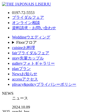
0197-72-5553
ブライダルフェア
オンライン相談
資料請求・お問い合わせ
Wedding
ウエディング
Floor
フロア
cuisine
お料理
fair
ブライダルフェア
story
先輩カップル
gallery
フォトギャラリー
plan
プラン
News
お知らせ
access
アクセス
plivacy&policy
プライバシーポリシー
NEWS
ニュース
2024.10.09
2025_osechi_bnr