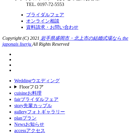
TEL. 0197-72-5553
ブライダルフェア
オンライン相談
資料請求・お問い合わせ
Copyright (C) 2021
岩手県盛岡市・北上市の結婚式場なら the
japonais liserju
All Rights Reserved
Wedding
ウエディング
Floor
フロア
cuisine
お料理
fair
ブライダルフェア
story
先輩カップル
gallery
フォトギャラリー
plan
プラン
News
お知らせ
access
アクセス