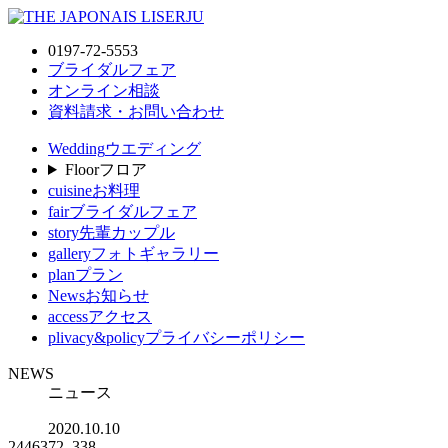
0197-72-5553
ブライダルフェア
オンライン相談
資料請求・お問い合わせ
Wedding
ウエディング
Floor
フロア
cuisine
お料理
fair
ブライダルフェア
story
先輩カップル
gallery
フォトギャラリー
plan
プラン
News
お知らせ
access
アクセス
plivacy&policy
プライバシーポリシー
NEWS
ニュース
2020.10.10
2446372_338