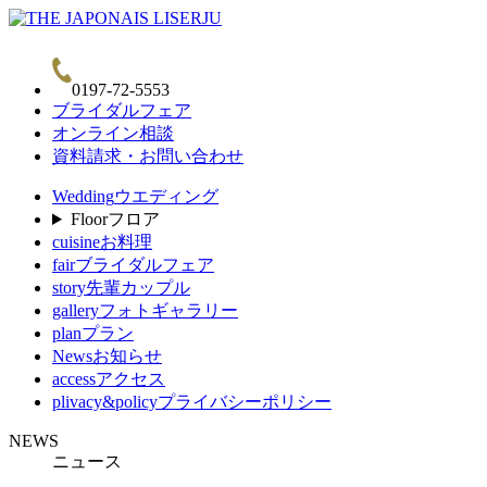
0197-72-5553
ブライダルフェア
オンライン相談
資料請求・お問い合わせ
Wedding
ウエディング
Floor
フロア
cuisine
お料理
fair
ブライダルフェア
story
先輩カップル
gallery
フォトギャラリー
plan
プラン
News
お知らせ
access
アクセス
plivacy&policy
プライバシーポリシー
NEWS
ニュース