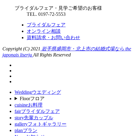
ブライダルフェア・見学ご希望のお客様
TEL. 0197-72-5553
ブライダルフェア
オンライン相談
資料請求・お問い合わせ
Copyright (C) 2021
岩手県盛岡市・北上市の結婚式場なら the
japonais liserju
All Rights Reserved
Wedding
ウエディング
Floor
フロア
cuisine
お料理
fair
ブライダルフェア
story
先輩カップル
gallery
フォトギャラリー
plan
プラン