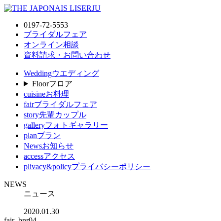
0197-72-5553
ブライダルフェア
オンライン相談
資料請求・お問い合わせ
Wedding
ウエディング
Floor
フロア
cuisine
お料理
fair
ブライダルフェア
story
先輩カップル
gallery
フォトギャラリー
plan
プラン
News
お知らせ
access
アクセス
plivacy&policy
プライバシーポリシー
NEWS
ニュース
2020.01.30
fair_bnr04