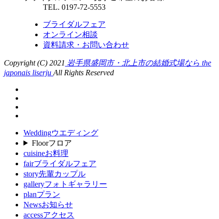
TEL. 0197-72-5553
ブライダルフェア
オンライン相談
資料請求・お問い合わせ
Copyright (C) 2021
岩手県盛岡市・北上市の結婚式場なら the
japonais liserju
All Rights Reserved
Wedding
ウエディング
Floor
フロア
cuisine
お料理
fair
ブライダルフェア
story
先輩カップル
gallery
フォトギャラリー
plan
プラン
News
お知らせ
access
アクセス