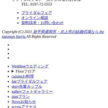
TEL. 0197-72-5553
ブライダルフェア
オンライン相談
資料請求・お問い合わせ
Copyright (C) 2021
岩手県盛岡市・北上市の結婚式場なら the
japonais liserju
All Rights Reserved
Wedding
ウエディング
Floor
フロア
cuisine
お料理
fair
ブライダルフェア
story
先輩カップル
gallery
フォトギャラリー
plan
プラン
News
お知らせ
access
アクセス