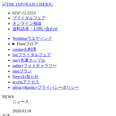
0197-72-5553
ブライダルフェア
オンライン相談
資料請求・お問い合わせ
Wedding
ウエディング
Floor
フロア
cuisine
お料理
fair
ブライダルフェア
story
先輩カップル
gallery
フォトギャラリー
plan
プラン
News
お知らせ
access
アクセス
plivacy&policy
プライバシーポリシー
NEWS
ニュース
2020.03.18
左下