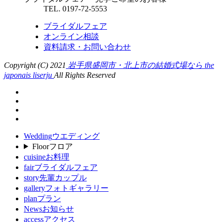
TEL. 0197-72-5553
ブライダルフェア
オンライン相談
資料請求・お問い合わせ
Copyright (C) 2021
岩手県盛岡市・北上市の結婚式場なら the
japonais liserju
All Rights Reserved
Wedding
ウエディング
Floor
フロア
cuisine
お料理
fair
ブライダルフェア
story
先輩カップル
gallery
フォトギャラリー
plan
プラン
News
お知らせ
access
アクセス