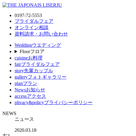
0197-72-5553
ブライダルフェア
オンライン相談
資料請求・お問い合わせ
Wedding
ウエディング
Floor
フロア
cuisine
お料理
fair
ブライダルフェア
story
先輩カップル
gallery
フォトギャラリー
plan
プラン
News
お知らせ
access
アクセス
plivacy&policy
プライバシーポリシー
NEWS
ニュース
2020.03.18
右3