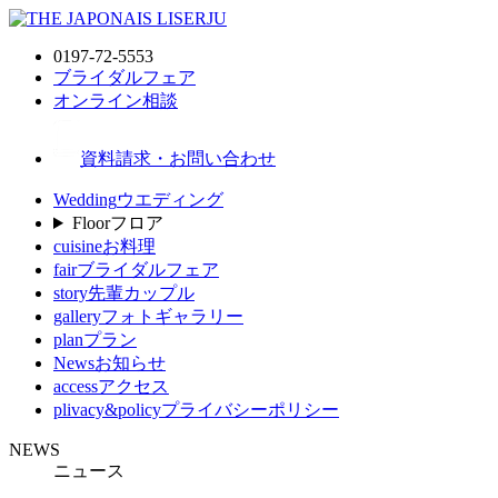
0197-72-5553
ブライダルフェア
オンライン相談
資料請求・お問い合わせ
Wedding
ウエディング
Floor
フロア
cuisine
お料理
fair
ブライダルフェア
story
先輩カップル
gallery
フォトギャラリー
plan
プラン
News
お知らせ
access
アクセス
plivacy&policy
プライバシーポリシー
NEWS
ニュース