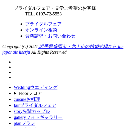
ブライダルフェア・見学ご希望のお客様
TEL. 0197-72-5553
ブライダルフェア
オンライン相談
資料請求・お問い合わせ
Copyright (C) 2021
岩手県盛岡市・北上市の結婚式場なら the
japonais liserju
All Rights Reserved
Wedding
ウエディング
Floor
フロア
cuisine
お料理
fair
ブライダルフェア
story
先輩カップル
gallery
フォトギャラリー
plan
プラン