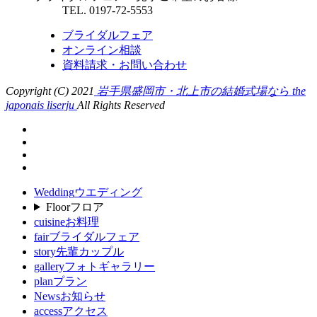
TEL. 0197-72-5553
ブライダルフェア
オンライン相談
資料請求・お問い合わせ
Copyright (C) 2021
岩手県盛岡市・北上市の結婚式場なら the
japonais liserju
All Rights Reserved
Wedding
ウエディング
Floor
フロア
cuisine
お料理
fair
ブライダルフェア
story
先輩カップル
gallery
フォトギャラリー
plan
プラン
News
お知らせ
access
アクセス