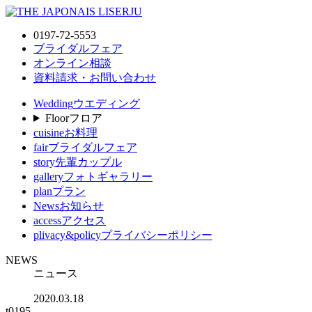
0197-72-5553
ブライダルフェア
オンライン相談
資料請求・お問い合わせ
Wedding
ウエディング
Floor
フロア
cuisine
お料理
fair
ブライダルフェア
story
先輩カップル
gallery
フォトギャラリー
plan
プラン
News
お知らせ
access
アクセス
plivacy&policy
プライバシーポリシー
NEWS
ニュース
2020.03.18
t0195