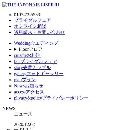
0197-72-5553
ブライダルフェア
オンライン相談
資料請求・お問い合わせ
Wedding
ウエディング
Floor
フロア
cuisine
お料理
fair
ブライダルフェア
story
先輩カップル
gallery
フォトギャラリー
plan
プラン
News
お知らせ
access
アクセス
plivacy&policy
プライバシーポリシー
NEWS
ニュース
2020.12.02
japo_bnr-01-1-1