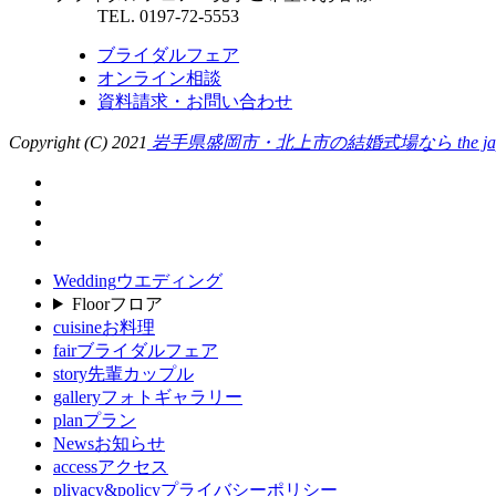
TEL. 0197-72-5553
ブライダルフェア
オンライン相談
資料請求・お問い合わせ
Copyright (C) 2021
岩手県盛岡市・北上市の結婚式場なら the japonai
Wedding
ウエディング
Floor
フロア
cuisine
お料理
fair
ブライダルフェア
story
先輩カップル
gallery
フォトギャラリー
plan
プラン
News
お知らせ
access
アクセス
plivacy&policy
プライバシーポリシー