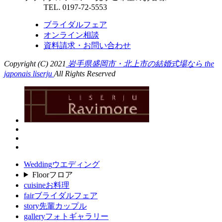
TEL. 0197-72-5553
ブライダルフェア
オンライン相談
資料請求・お問い合わせ
Copyright (C) 2021
岩手県盛岡市・北上市の結婚式場なら the
japonais liserju
All Rights Reserved
Wedding
ウエディング
Floor
フロア
cuisine
お料理
fair
ブライダルフェア
story
先輩カップル
gallery
フォトギャラリー