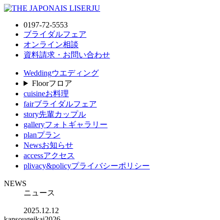
0197-72-5553
ブライダルフェア
オンライン相談
資料請求・お問い合わせ
Wedding
ウエディング
Floor
フロア
cuisine
お料理
fair
ブライダルフェア
story
先輩カップル
gallery
フォトギャラリー
plan
プラン
News
お知らせ
access
アクセス
plivacy&policy
プライバシーポリシー
NEWS
ニュース
2025.12.12
kansougeikai2026