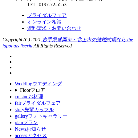
TEL. 0197-72-5553
ブライダルフェア
オンライン相談
資料請求・お問い合わせ
Copyright (C) 2021
岩手県盛岡市・北上市の結婚式場なら the
japonais liserju
All Rights Reserved
Wedding
ウエディング
Floor
フロア
cuisine
お料理
fair
ブライダルフェア
story
先輩カップル
gallery
フォトギャラリー
plan
プラン
News
お知らせ
access
アクセス