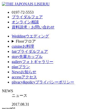
0197-72-5553
ブライダルフェア
オンライン相談
資料請求・お問い合わせ
Wedding
ウエディング
Floor
フロア
cuisine
お料理
fair
ブライダルフェア
story
先輩カップル
gallery
フォトギャラリー
plan
プラン
News
お知らせ
access
アクセス
plivacy&policy
プライバシーポリシー
NEWS
ニュース
2017.08.31
recruit01