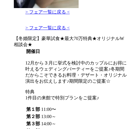
> フェア一覧に戻る <
> フェア一覧に戻る <
【冬婚限定】豪華試食★最大70万特典★オリジナルW
相談会★
開催日
12月から３月に挙式を検討中のカップルにお得に
叶えるウェディングパーティーをご提案♪冬期間
だからこそできるお料理・デザート・オリジナル
演出をお伝えします♪期間限定のご提案☆
特典
1件目の来館で特別プランをご提案♪
第１部
11:00〜
第２部
13:00～
第３部
14:00～